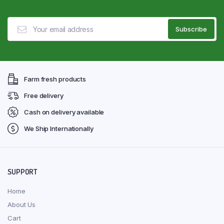
Farm fresh products
Free delivery
Cash on delivery available
We Ship Internationally
SUPPORT
Home
About Us
Cart